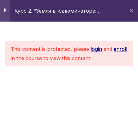
Skip
Курс 2. “Земля в иллюминаторе:
to
Mai
Космическая миссия семьи Альторн”
4
Глава 9. Обратный
content
отсчёт: путь к орбите.
Men
Home
All Courses
Система
This content is protected, please
login
and
enroll
автоматического
in the course to view this content!
стартаКопия
АРДУвики-23.
Светодиодные
сборкиКопия
Судовой журнал. Запись
9. Обратный отсчётКопия